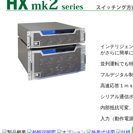
インテリジェ
がさらに簡単
並列運転でも
フルデジタル
高速応答１ｍｓ
シリアル通信
内部抵抗可変
入力（動作電源）