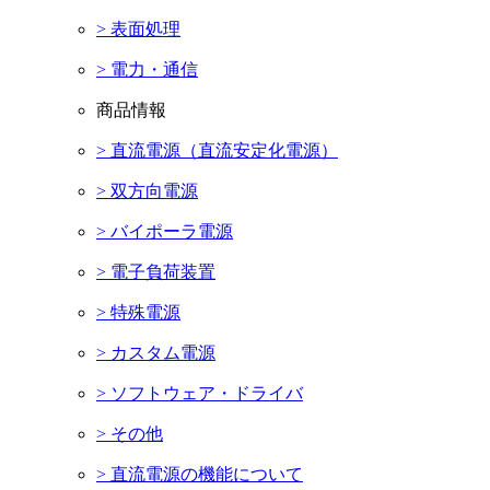
> 表面処理
> 電力・通信
商品情報
> 直流電源（直流安定化電源）
> 双方向電源
> バイポーラ電源
> 電子負荷装置
> 特殊電源
> カスタム電源
> ソフトウェア・ドライバ
> その他
> 直流電源の機能について