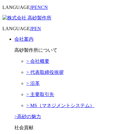
LANGUAGE
JP
EN
CN
LANGUAGE
JP
EN
会社案内
高砂製作所について
> 会社概要
> 代表取締役挨拶
> 沿革
> 主要取引先
> MS（マネジメントシステム）
>高砂の魅力
社会貢献