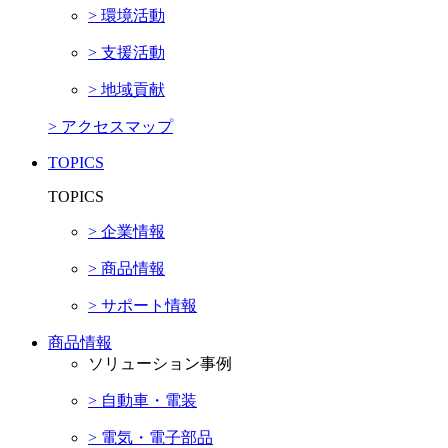
> 環境活動
> 支援活動
> 地域貢献
> アクセスマップ
TOPICS
TOPICS
> 企業情報
> 商品情報
> サポート情報
商品情報
ソリューション事例
> 自動車・電装
> 電気・電子部品