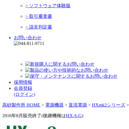
> ソフトウェア体験版
> 取引審査書
> 該非判定書
お問い合わせ
平日 9:00～12:00 13:00～17:00
採用情報
会員登録
(ログイン)
高砂製作所 HOME
>
電源機器
>
直流電源
>
HXmk2シリーズ
>
2016年8月販売終了(後継機種は
HX-S-G
)