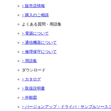
> 販売店情報
> 購入のご相談
よくある質問・用語集
> 電源について
> 通信機器について
> 修理保守について
> 用語集
ダウンロード
> カタログ
> 取扱説明書
> 外観図
> バージョンアップ・ドライバ・サンプルソース