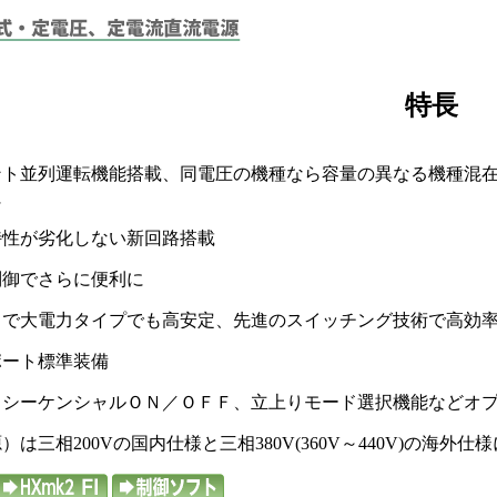
特長
ント並列運転機能搭載、同電圧の機種なら容量の異なる機種混
に
特性が劣化しない新回路搭載
制御でさらに便利に
で大電力タイプでも高安定、先進のスイッチング技術で高効率
ポート標準装備
、シーケンシャルＯＮ／ＯＦＦ、立上りモード選択機能などオ
は三相200Vの国内仕様と三相380V(360V～440V)の海外仕