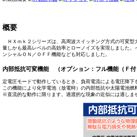
概要
ＨＸｍｋ２シリーズは、高周波スイッチング方式の可変型大容
量しかも最高レベルの高効率とローノイズを実現しました。
ンシャルＯＮ／ＯＦＦ機能なども対応しました。
内部抵抗可変機能 （オプション：フル機能（Ｆ付
定電圧モードで動作しているとき、負荷電流による電圧降下
この機能により化学電池（放電時）の内部抵抗や太陽電池燃
※直流的な動作に限ります。過渡的な現象の近似には適しま