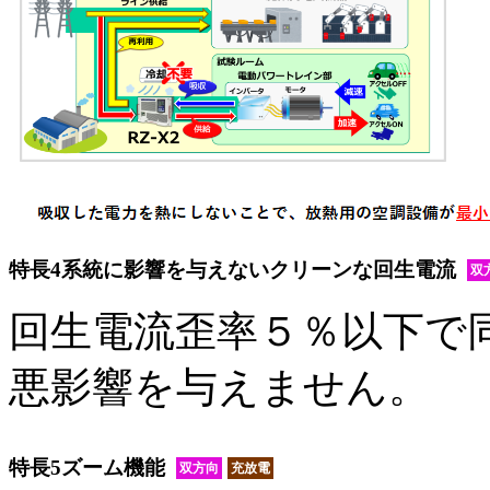
特長4
系統に影響を与えないクリーンな回生電流
双
回生電流歪率５％以下で
悪影響を与えません。
特長5
ズーム機能
双方向
充放電