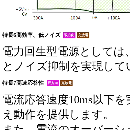
特長6
高効率、低ノイズ
双方向
充放電
電力回生型電源としては
とノイズ抑制を実現して
特長7
高速応答性
双方向
充放電
電流応答速度10ms以下
え動作を提供します。
また、電流のオーバーシ