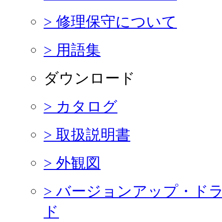
> 修理保守について
> 用語集
ダウンロード
> カタログ
> 取扱説明書
> 外観図
> バージョンアップ・ド
ド