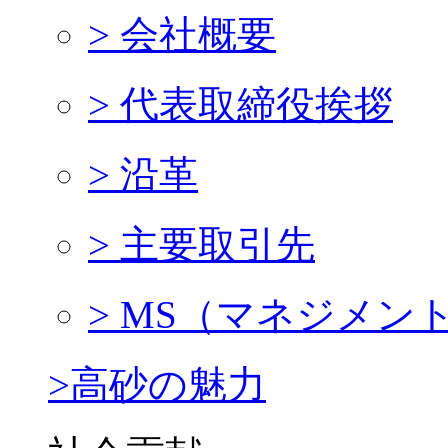
> 会社概要
> 代表取締役挨拶
> 沿革
> 主要取引先
> MS（マネジメン
>高砂の魅力