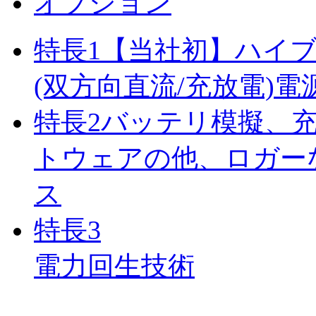
オプション
特長
1
【当社初】ハイ
(双方向直流/充放電)電
特長
2
バッテリ模擬、
トウェアの他、ロガー
ス
特長
3
電力回生技術