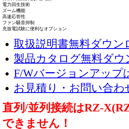
電力回生技術
ズーム機能
高速応答性
ファン騒音抑制
充放電試験に便利なオプション
取扱説明書無料ダウン
製品カタログ無料ダウ
F/Wバージョンアップ
お見積り・お問い合わ
直列/並列接続はRZ-X(RZ
できません！