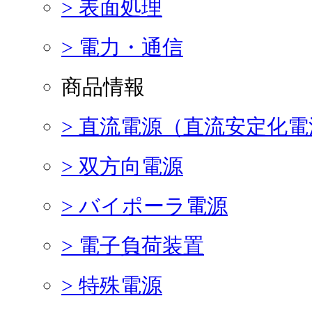
> 表面処理
> 電力・通信
商品情報
> 直流電源（直流安定化電
> 双方向電源
> バイポーラ電源
> 電子負荷装置
> 特殊電源