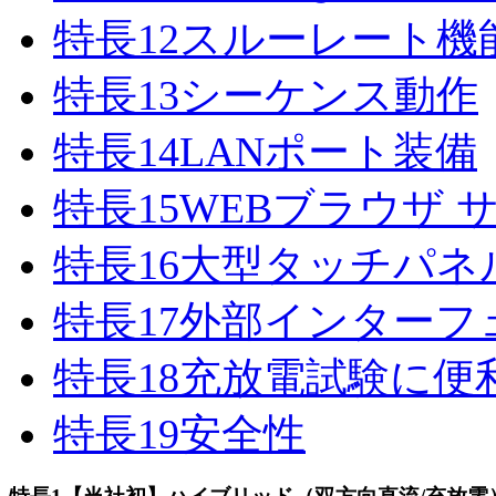
特長
12
スルーレート機
特長
13
シーケンス動作
特長
14
LANポート装備
特長
15
WEBブラウザ 
特長
16
大型タッチパネ
特長
17
外部インターフ
特長
18
充放電試験に便
特長
19
安全性