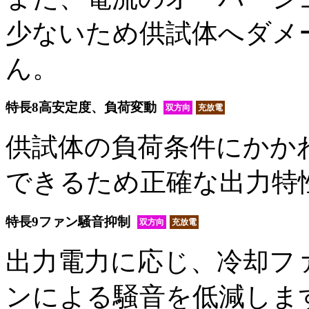
少ないため供試体へダメ
ん。
特長8
高安定度、負荷変動
双方向
充放電
供試体の負荷条件にかか
できるため正確な出力特
特長9
ファン騒音抑制
双方向
充放電
出力電力に応じ、冷却フ
ンによる騒音を低減しま