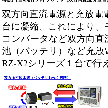
特長1
【当社初】ハイブリッド（双方向直流/充放電
双方向直流電源と充放電
台に凝縮、これにより、モ
コンバータなど双方向直
池（バッテリ）など充放
RZ-X2シリーズ１台で行