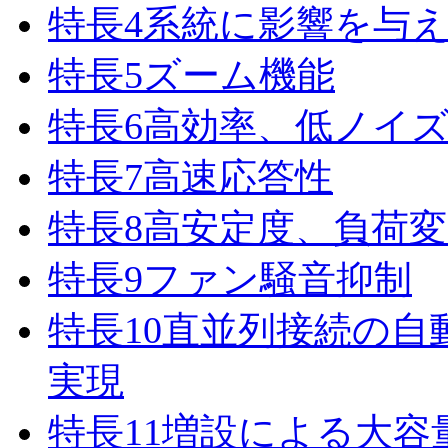
特長
4
系統に影響を与
特長
5
ズーム機能
特長
6
高効率、低ノイ
特長
7
高速応答性
特長
8
高安定度、負荷変
特長
9
ファン騒音抑制
特長
10
直並列接続の自
実現
特長
11
増設による大容