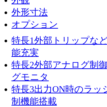
外観
外形寸法
オプション
特長
1
外部トリップな
能充実
特長
2
外部アナログ制
グモニタ
特長
3
出力ON時のラッ
制機能搭載