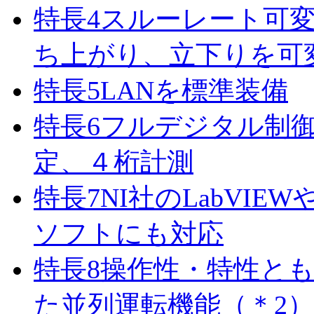
特長
4
スルーレート可
ち上がり、立下りを可
特長
5
LANを標準装備
特長
6
フルデジタル制
定、４桁計測
特長
7
NI社のLabVIE
ソフトにも対応
特長
8
操作性・特性と
た並列運転機能（＊2）