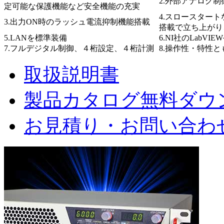
2.外部アナログ
定可能な保護機能など安全機能の充実
4.スロースター
3.出力ON時のラッシュ電流抑制機能搭載
搭載で立ち上がり
5.LANを標準装備
6.NI社のLabV
7.フルデジタル制御、４桁設定、４桁計測
8.操作性・特性
取扱説明書
製品カタログ無料ダウ
お見積り・お問い合わ