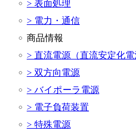
> 表面処理
> 電力・通信
商品情報
> 直流電源（直流安定化電
> 双方向電源
> バイポーラ電源
> 電子負荷装置
> 特殊電源