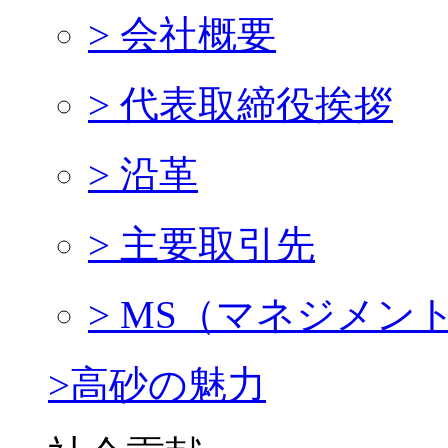
> 会社概要
> 代表取締役挨拶
> 沿革
> 主要取引先
> MS（マネジメン
>高砂の魅力