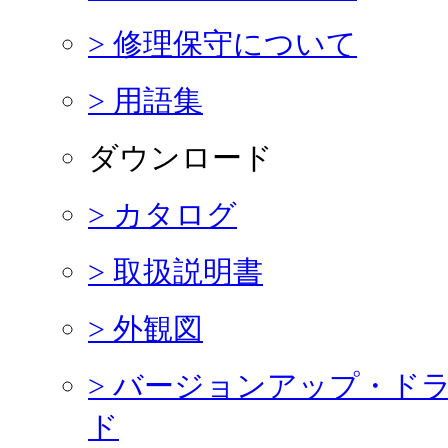
> 修理保守について
> 用語集
ダウンロード
> カタログ
> 取扱説明書
> 外観図
> バージョンアップ・ド
ド