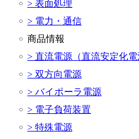
> 表面処理
> 電力・通信
商品情報
> 直流電源（直流安定化電
> 双方向電源
> バイポーラ電源
> 電子負荷装置
> 特殊電源