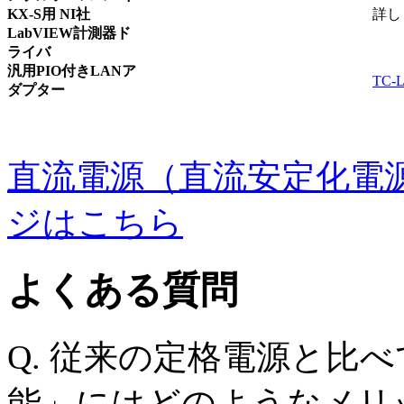
KX-S用 NI社
詳し
LabVIEW計測器ド
ライバ
汎用PIO付きLANア
TC-
ダプター
直流電源（直流安定化電
ジはこちら
よくある質問
Q
. 従来の定格電源と比
能」にはどのようなメリ