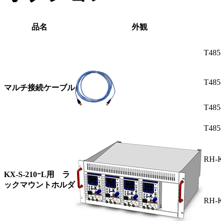
品名
外観
T48
T48
マルチ接続ケーブル
T485
T485
RH-K
KX-S-210ｰL用 ラ
ックマウントホルダ
RH-