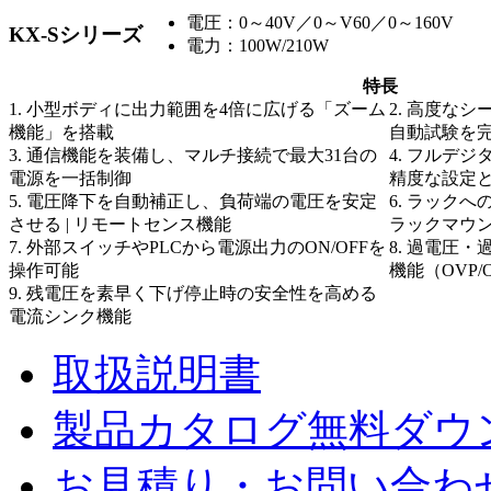
電圧：0～40V／0～V60／0～160V
KX-Sシリーズ
電力：100W/210W
特長
1. 小型ボディに出力範囲を4倍に広げる「ズーム
2. 高度な
機能」を搭載
自動試験を
3. 通信機能を装備し、マルチ接続で最大31台の
4. フルデ
電源を一括制御
精度な設定
5. 電圧降下を自動補正し、負荷端の電圧を安定
6. ラック
させる | リモートセンス機能
ラックマウ
7. 外部スイッチやPLCから電源出力のON/OFFを
8. 過電圧
操作可能
機能（OVP/
9. 残電圧を素早く下げ停止時の安全性を高める
電流シンク機能
取扱説明書
製品カタログ無料ダウ
お見積り・お問い合わ