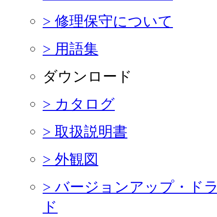
> 修理保守について
> 用語集
ダウンロード
> カタログ
> 取扱説明書
> 外観図
> バージョンアップ・ド
ド