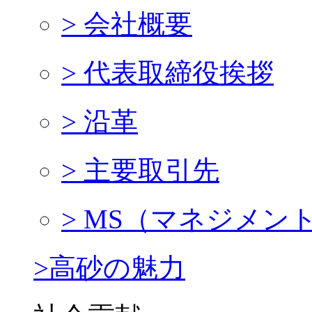
> 会社概要
> 代表取締役挨拶
> 沿革
> 主要取引先
> MS（マネジメン
>高砂の魅力