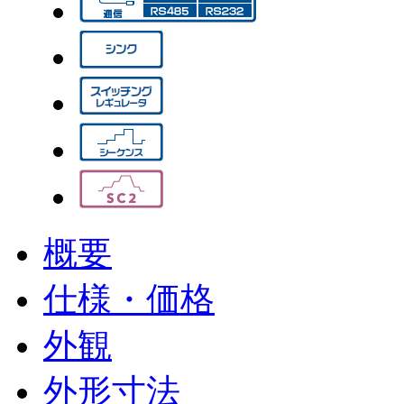
概要
仕様・価格
外観
外形寸法