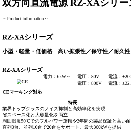
双方向直流電源 RZ-XAシリ
～Product information～
RZ-XAシリーズ
小型・軽量・低価格 高い拡張性／保守性／耐久性
RZ-XAシリーズ
電力：6kW～
電圧：80V
電流：±200A 
電圧：800V
電流：±22.5
CEマーキング対応
特長
業界トップクラスのノイズ抑制と高効率化を実現
省スペース化と大容量化を両立
周囲温度50℃でのフルパワー運転や2年間の製品保証と高い
直列3台、並列10台で20台をサポート、最大360kWを提供