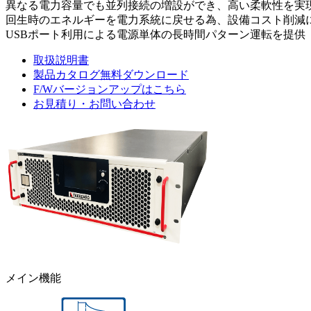
異なる電力容量でも並列接続の増設ができ、高い柔軟性を実
回生時のエネルギーを電力系統に戻せる為、設備コスト削減
USBポート利用による電源単体の長時間パターン運転を提供
取扱説明書
製品カタログ無料ダウンロード
F/Wバージョンアップはこちら
お見積り・お問い合わせ
メイン機能