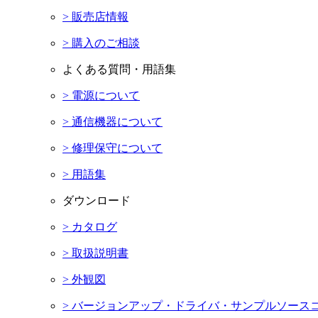
> 販売店情報
> 購入のご相談
よくある質問・用語集
> 電源について
> 通信機器について
> 修理保守について
> 用語集
ダウンロード
> カタログ
> 取扱説明書
> 外観図
> バージョンアップ・ドライバ・サンプルソース