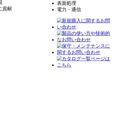
IP Converter
現
表面処理
試験
LEDエージング試
DUシリーズ
SC2 FK-3）
IP Converter I/O テ
に貢献
電力・通信
オルタネータ試験
験
パルスメッキ用電
電池模擬ソフトウ
レメータ
モーター材料評価
電流センサー試験
源
太陽電池簡易エミ
IP Power
ェア (LinkAnyArts-
試験（3相モーター
コンデンサ再化成
ュレーション用電
BT)
の場合）
用途
源
充放電試験ソフト
出力端子部のカス
カレントセンサー
太陽電池エミュレ
ウェア
タム事例
高速パルス電流試
ーション用電源
(LinkAnyArts-CD)
蓄電池充放電試験
験
電池エミュレーシ
BMU連動充放電ソ
（~10KW以下の場
超電導ケーブル特
ョン用電源
フトウェア
合）
性試験
（~10KW以下の場
(LinkAnyArts-CD
BMU)
燃料電池モジュー
DCブレーカ瞬時動
合）
電力管理ソフトウ
ル試験
作試験
通信機器駆動用電
ェア(LinkAnyArts-
インバータ試験・
源
PM)
モータ試験
燃料電池システム
インバータ試験・
出力模擬ソフトウ
モータ試験(100kW /
ェア(LinkAnyArts-
1台)
FC)
インバータ試験・
National Instruments
モータ試験、バッ
社 LabVIEW計測器
テリ充放電試験
ドライバ
エンジンからモー
VBA/VBサンプル