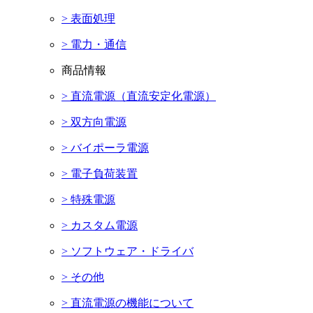
> 表面処理
> 電力・通信
商品情報
> 直流電源（直流安定化電源）
> 双方向電源
> バイポーラ電源
> 電子負荷装置
> 特殊電源
> カスタム電源
> ソフトウェア・ドライバ
> その他
> 直流電源の機能について