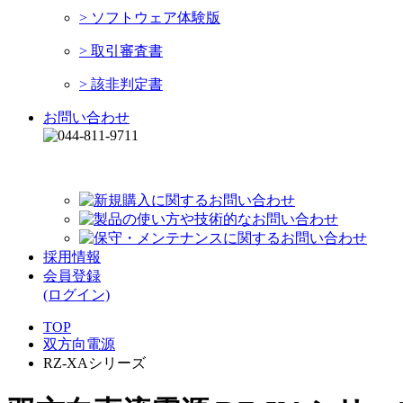
> ソフトウェア体験版
> 取引審査書
> 該非判定書
お問い合わせ
平日 9:00～12:00 13:00～17:00
採用情報
会員登録
(ログイン)
TOP
双方向電源
RZ-XAシリーズ