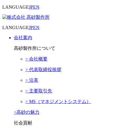
LANGUAGE
JP
EN
LANGUAGE
JP
EN
会社案内
高砂製作所について
> 会社概要
> 代表取締役挨拶
> 沿革
> 主要取引先
> MS（マネジメントシステム）
>高砂の魅力
社会貢献