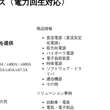
ーズ〈電力回生対応〉
商品情報
直流電源（直流安定
を提供
化電源）
双方向電源
DZ-Xシリーズ
バイポーラ電源
ZX-Sシリーズ
RZ-XAシリーズ
電子負荷装置
LX-2シリーズ
RZ-X2充放電シス
BWSシリーズ
特殊電源
KX-Sシリーズ
テム
FK-3シリーズ
/ ±400A / ±600A
RZ-X2-100K
EWL-300
IPMS
ソフトウェア・ドラ
HV-Xシリーズ
A/±45A/±67.5A
RZ-X2-10K
カスタム電源
イバ
GP-Rシリーズ
RZ-X-100K
通信機器
TMK1.0-50形
直流電源コントロ
RZ-Xシリーズ
IP SOUND mono
その他
ールソフトウェア
RBT,RBT-2シリー
telemeter
（LinkAnyArts-
AP-2シリーズ
ズ
IP SOUND
ソリューション事例
SD-JB
SC2）
IP SOUND mono
RPSシリーズ
直流電子負荷コン
IP Voice
耐久性
自動車・電装
EVパワーエミュレ
トロールソフトウ
IP Voice Pro
電気・電子部品
スタータモーター
ータ
ェア（LinkAnyArts-