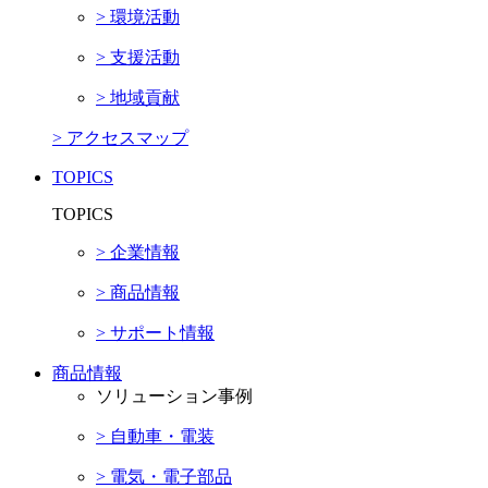
> 環境活動
> 支援活動
> 地域貢献
> アクセスマップ
TOPICS
TOPICS
> 企業情報
> 商品情報
> サポート情報
商品情報
ソリューション事例
> 自動車・電装
> 電気・電子部品